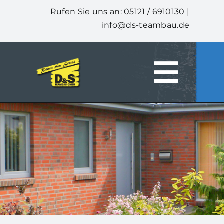
Zum
Rufen Sie uns an: 05121 / 6910130 |
Inhalt
info@ds-teambau.de
springen
Togg
HOME
Navi
ÜBER UNS
LEISTUNGEN
UNSERE HÄUSER