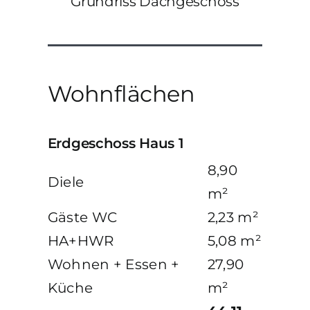
Grundriss Dachgeschoss
Wohnflächen
Erdgeschoss Haus 1
8,90
Diele
m²
Gäste WC
2,23 m²
HA+HWR
5,08 m²
Wohnen + Essen +
27,90
Küche
m²