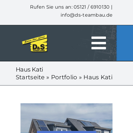
Zum
Rufen Sie uns an: 05121 / 6910130 |
Inhalt
info@ds-teambau.de
springen
Togg
HOME
Navi
Haus Kati
Startseite
»
Portfolio
»
Haus Kati
ÜBER UNS
LEISTUNGEN
UNSERE HÄUSER