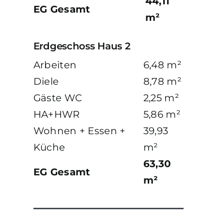
44,11
EG Gesamt
m²
Erdgeschoss Haus 2
Arbeiten
6,48 m²
Diele
8,78 m²
Gäste WC
2,25 m²
HA+HWR
5,86 m²
Wohnen + Essen +
39,93
Küche
m²
63,30
EG Gesamt
m²