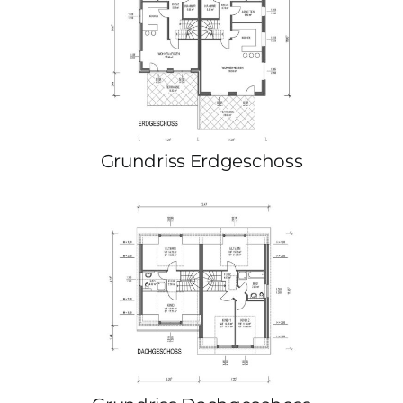
Grundriss Erdgeschoss