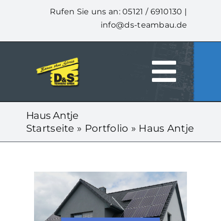
Zum
Rufen Sie uns an: 05121 / 6910130 |
Inhalt
info@ds-teambau.de
springen
Togg
HOME
Navi
Haus Antje
Startseite
»
Portfolio
»
Haus Antje
ÜBER UNS
LEISTUNGEN
UNSERE HÄUSER