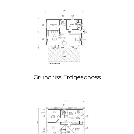
Grundriss Erdgeschoss