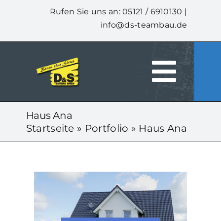
Zum
Rufen Sie uns an: 05121 / 6910130 |
Inhalt
info@ds-teambau.de
springen
Togg
HOME
Navi
Haus Ana
Startseite
»
Portfolio
»
Haus Ana
ÜBER UNS
LEISTUNGEN
UNSERE HÄUSER