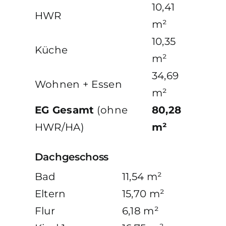
10,41
HWR
m²
10,35
Küche
m²
34,69
Wohnen + Essen
m²
EG Gesamt
(ohne
80,28
HWR/HA)
m²
Dachgeschoss
Bad
11,54 m²
Eltern
15,70 m²
Flur
6,18 m²