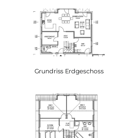
Grundriss Erdgeschoss