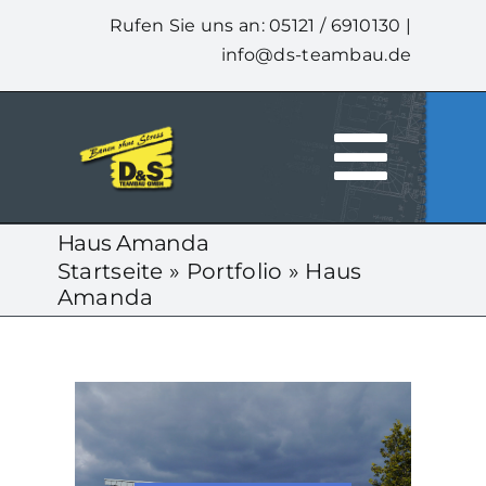
Zum
Rufen Sie uns an: 05121 / 6910130 |
Inhalt
info@ds-teambau.de
springen
Togg
HOME
Haus Amanda
Navi
Startseite
»
Portfolio
»
Haus
Amanda
ÜBER UNS
LEISTUNGEN
UNSERE HÄUSER